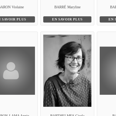
BARON Violaine
BARRÉ Maryline
BAR
N SAVOIR PLUS
EN SAVOIR PLUS
EN 
RON-LAMA Annie
BARTHELMES Gisela
BA