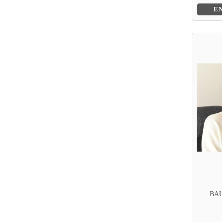
E
BAU