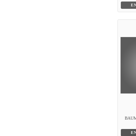
E
BAUM
E