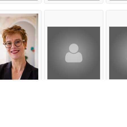
AUMOND Kristina
Beauquis Jason
BEA
JASON BEAUQUIS
Pau
NATUROMAT