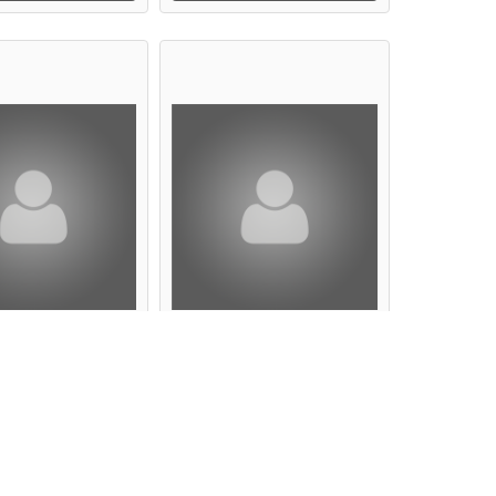
UQUIS Pauline
BEAUSSENOT Muriel
line BEAUQUIS