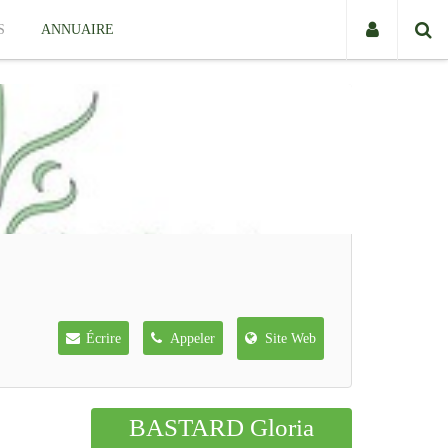
S
ANNUAIRE
Écrire
Appeler
Site Web
BASTARD Gloria