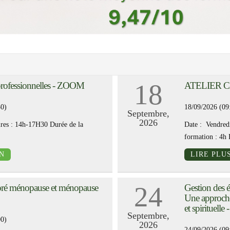
18
 professionnelles - ZOOM
ATELIER 
30)
18/09/2026 (09
Septembre,
2026
res : 14h-17H30 Durée de la
Date : Vendred
formation : 4h 
N
LIRE PLU
24
ré ménopause et ménopause
Gestion des 
Une approche 
et spirituel
Septembre,
00)
2026
24/09/2026 (09