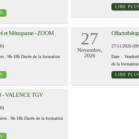
LIRE PLU
N
27
 Pré et Ménopause - ZOOM
Olfactothé
00)
27/11/2026 (09
Novembre,
2026
s : 9h-18h Durée de la formation
Date : Vendred
de la formation 
N
LIRE PLU
eau 3 - VALENCE TGV
00)
res : 9h-18h Durée de la formation
N