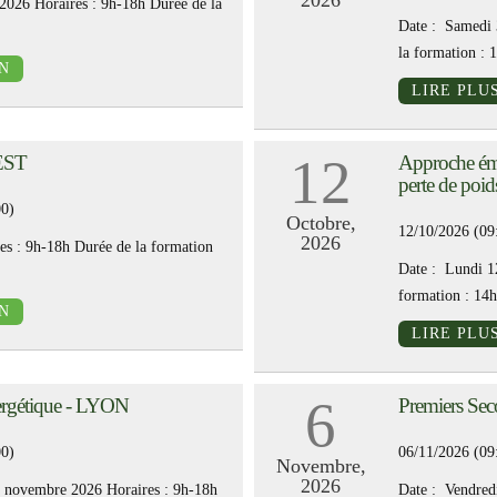
2026
 2026 Horaires : 9h-18h Durée de la
Date : Samedi 
la formation : 
N
LIRE PLU
12
REST
Approche émo
perte de po
00)
Octobre,
12/10/2026 (09
2026
es : 9h-18h Durée de la formation
Date : Lundi 12
formation : 14h
N
LIRE PLU
6
ergétique - LYON
Premiers Se
00)
06/11/2026 (09
Novembre,
2026
 7 novembre 2026 Horaires : 9h-18h
Date : Vendred