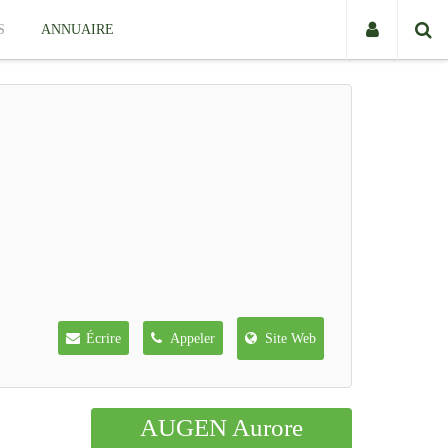
S
ANNUAIRE
Écrire
Appeler
Site Web
AUGEN Aurore