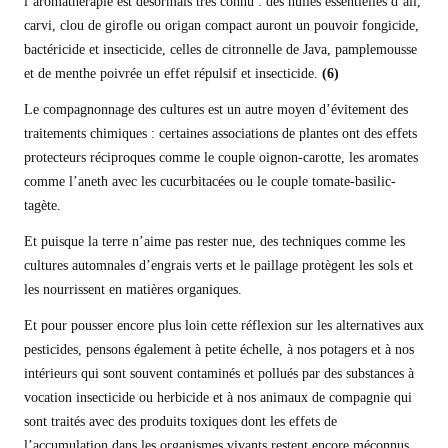
l’aromathérapie est désormais très connu : des huiles essentielles d’ail,
carvi, clou de girofle ou origan compact auront un pouvoir fongicide,
bactéricide et insecticide, celles de citronnelle de Java, pamplemousse
et de menthe poivrée un effet répulsif et insecticide.
(6)
Le compagnonnage des cultures est un autre moyen d’évitement des
traitements chimiques : certaines associations de plantes ont des effets
protecteurs réciproques comme le couple oignon-carotte, les aromates
comme l’aneth avec les cucurbitacées ou le couple tomate-basilic-
tagète.
Et puisque la terre n’aime pas rester nue, des techniques comme les
cultures automnales d’engrais verts et le paillage protègent les sols et
les nourrissent en matières organiques.
Et pour pousser encore plus loin cette réflexion sur les alternatives aux
pesticides, pensons également à petite échelle, à nos potagers et à nos
intérieurs qui sont souvent contaminés et pollués par des substances à
vocation insecticide ou herbicide et à nos animaux de compagnie qui
sont traités avec des produits toxiques dont les effets de
l’accumulation dans les organismes vivants restent encore méconnus.