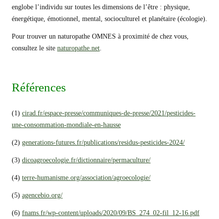
englobe l’individu sur toutes les dimensions de l’être : physique,
énergétique, émotionnel, mental, socioculturel et planétaire (écologie).
Pour trouver un naturopathe OMNES à proximité de chez vous,
consultez le site
naturopathe.net
.
Références
(1)
cirad.fr/espace-presse/communiques-de-presse/2021/pesticides-
une-consommation-mondiale-en-hausse
(2)
generations-futures.fr/publications/residus-pesticides-2024/
(3)
dicoagroecologie.fr/dictionnaire/permaculture/
(4)
terre-humanisme.org/association/agroecologie/
(5)
agencebio.org/
(6)
fnams.fr/wp-content/uploads/2020/09/BS_274_02-fil_12-16.pdf