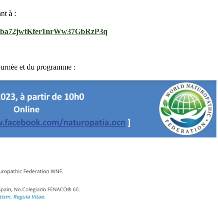
nt à :
uR4ba72jwtKfer1nrWw37GbRzP3q
 journée et du programme :