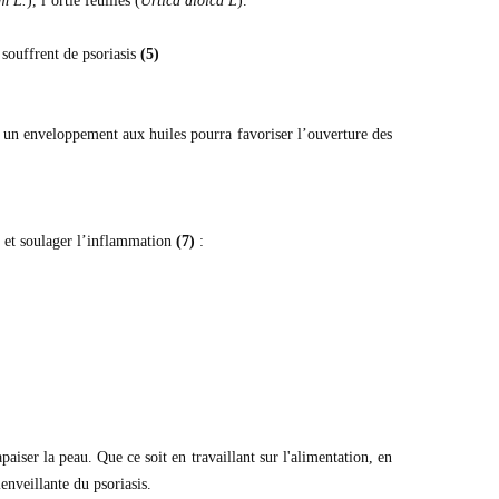
m L.
), l’ortie feuilles (
Urtica dioica L
).
 souffrent de psoriasis
(5)
s, un enveloppement aux huiles pourra favoriser l’ouverture des
n et soulager l’inflammation
(7)
:
aiser la peau. Que ce soit en travaillant sur l'alimentation, en
enveillante du psoriasis.