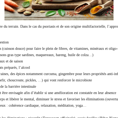
du terrain. Dans le cas du psoriasis et de son origine multifactorielle, l’appro
estion
s (cuisson douce) pour faire le plein de fibres, de vitamines, minéraux et oligo
issons gras type sardines, maquereaux, hareng, huile de colza…)
aux et de saison
ats préparés, l’alcool
 graines, des épices notamment curcuma, gingembre pour leurs propriétés anti-i
efir, choucroute, pickles, …) qui vont renforcer le microbiote
de la barrière intestinale
 être envisagée afin d’établir si une amélioration est constatée en leur absence
rps et libérer le mental, diminuer le stress et favoriser les éliminations (ouvert
rveux : cohérence cardiaque, relaxation, méditation, yoga…