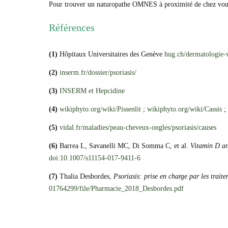
Pour trouver un naturopathe OMNES à proximité de chez vous,
Références
(1)
Hôpitaux Universitaires des Genève
hug.ch/dermatologie-v
(2)
inserm.fr/dossier/psoriasis/
(3)
INSERM et Hepcidine
(4)
wikiphyto.org/wiki/Pissenlit
;
wikiphyto.org/wiki/Cassis
;
(5)
vidal.fr/maladies/peau-cheveux-ongles/psoriasis/causes
(6)
Barrea L, Savanelli MC, Di Somma C, et al.
Vitamin D and
doi:10.1007/s11154-017-9411-6
(7)
Thalia Desbordes,
Psoriasis: prise en charge par les traitem
01764299/file/Pharmacie_2018_Desbordes.pdf