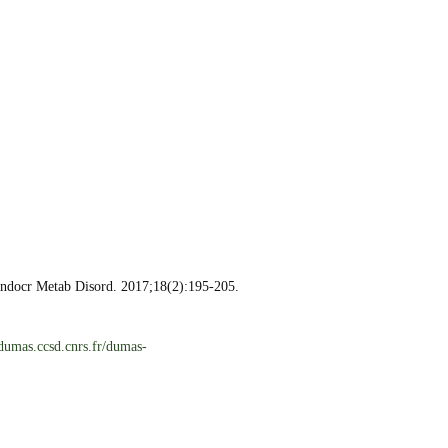
ndocr Metab Disord. 2017;18(2):195-205.
dumas.ccsd.cnrs.fr/dumas-