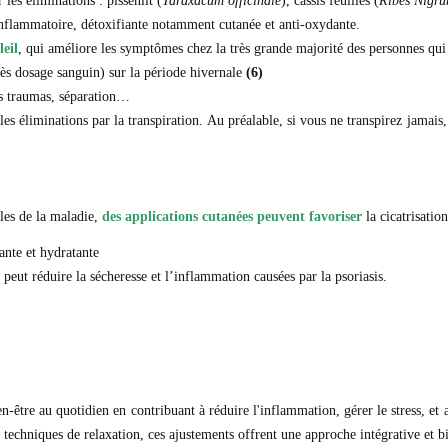
 les éliminations : pissenlit (
Taraxacum officinale
), cassis feuilles (
Ribes Nigru
inflammatoire, détoxifiante notamment cutanée et anti-oxydante.
leil
, qui améliore les symptômes chez la très grande majorité des personnes qui
rès dosage sanguin) sur la période hivernale
(6)
s traumas, séparation…
les éliminations par la transpiration. Au préalable, si vous ne transpirez jamai
lles de la maladie,
des applications cutanées peuvent favoriser
la cicatrisatio
sante et hydratante
 peut réduire la sécheresse et l’inflammation causées par la psoriasis.
tre au quotidien en contribuant à réduire l'inflammation, gérer le stress, et ap
techniques de relaxation, ces ajustements offrent une approche intégrative et bi