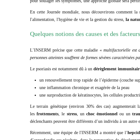
pour soulager les symptômes, une approche globale sera pertin
En cette Journée mondiale, nous découvrirons comment la n
l'alimentation, l'hygiène de vie et la gestion du stress,
la natu
Quelques notions des causes et des facteur
L’INSERM précise que cette maladie «
multifactorielle est
personnes atteintes souffrent de formes sévères caractérisées p
Le psoriasis est notamment dû à un
dérèglement immunitair
un renouvellement trop rapide de l’épiderme (couche super
une inflammation chronique et exagérée de la peau
une surproduction de kératinocytes, les cellules productr
Le terrain génétique (environ 30% des cas) augmenterait la
les
frottements
, le
stress
, un
choc émotionnel
ou un
tra
déclenchants peuvent être différents d’un individu à un autre e
Récemment, une équipe de l'INSERM a montré que l’
hepcid