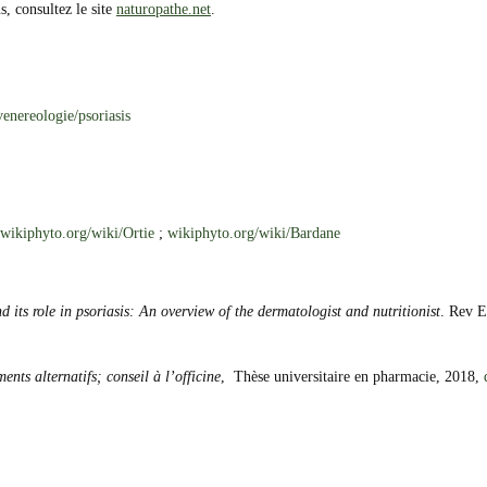
 consultez le site
naturopathe.net
.
enereologie/psoriasis
wikiphyto.org/wiki/Ortie
;
wikiphyto.org/wiki/Bardane
 its role in psoriasis: An overview of the dermatologist and nutritionist
. Rev E
ents alternatifs; conseil à l’officine
, Thèse universitaire en pharmacie, 2018,