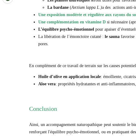
Les plantes diurétiques
seront utiles pour favoriser
La bardane
(
Arctium lappa L.)
a des actions anti-
Une exposition modérée et régulière aux
rayons du so
Une complémentation en vitamine D
si nécessaire (ap
L’équilibre psycho-émotionnel
pour apaiser d’éventuel
La libération de l’émonctoire cutané :
le sauna
favorise 
pores.
En complément de ce travail de terrain sur les causes potentie
Huile d’olive en application locale
: émolliente, cicatri
Aloe vera
: propriétés hydratantes et anti-inflammatoires,
Conclusion
Ainsi, un accompagnement naturopathique peut soutenir le bien-ê
renforçant l'équilibre psycho-émotionnel, ou en pratiquant des 