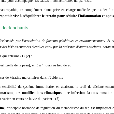
ente pour accompagner les causes multifactorielles du psoriasis.
aturopathie, en complément d'une prise en charge médicale, peut aider à m
ropathie vise à rééquilibrer le terrain pour réduire l'inflammation et apai
s déclenchants
 déclenchée par l’association de facteurs génétiques et environnementaux. Si 
ar des lésions cutanées étendues et/ou par la présence d’autres atteintes, notamm
e
qui entraîne
(1) (2)
:
ficielle de la peau), en 3 à 4 jours au lieu de 28
ices de kératine majoritaires dans l’épiderme
 sensibilité du système immunitaire, en abaissant le seuil de déclencheme
umatisme
, des
modifications climatiques
, une
infection
, la consommation 
t varier au cours de la vie du patient.
(2)
ine,
principale
hormone de régulation du métabolisme du fer,
est impliquée d