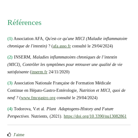
Références
(1)
Association AFA,
Qu'est-ce qu'une MICI (Maladie inflammatoire
chronique de l'intestin)
? (
afa.asso.fr
consulté le 29/04/2024)
(2)
INSERM,
Maladies inflammatoires chroniques de l’intestin
(MICI),
Contrôler les symptômes pour retrouver une qualité de vie
satisfaisante
(
inserm.fr
24/11/2020)
(3)
Association Nationale Française de Formation Médicale
Continue en Hépato-Gastro-Entérologie,
Nutrition et MICI, quoi de
neuf ?
(
www.fmcgastro.org
consulté le 29/04/2024)
(4)
Todorova, V.et al.
Plant Adaptogens-History and Future
Perspectives
. Nutrients, (2021).
https://doi.org/10.3390/nu13082861
J'aime