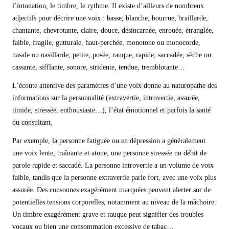
l’intonation, le timbre, le rythme. Il existe d’ailleurs de nombreux
adjectifs pour décrire une voix : basse, blanche, bourrue, braillarde,
chantante, chevrotante, claire, douce, désincarnée, enrouée, étranglée,
faible, fragile, gutturale, haut-perchée, monotone ou monocorde,
nasale ou nasillarde, petite, posée, rauque, rapide, saccadée, sèche ou
cassante, sifflante, sonore, stridente, tendue, tremblotante…
L’écoute attentive des paramètres d’une voix donne au naturopathe des
informations sur la personnalité (extravertie, introvertie, assurée,
timide, stressée, enthousiaste…), l’état émotionnel et parfois la santé
du consultant.
Par exemple, la personne fatiguée ou en dépression a généralement
une voix lente, traînante et atone, une personne stressée un débit de
parole rapide et saccadé. La personne introvertie a un volume de voix
faible, tandis que la personne extravertie parle fort, avec une voix plus
assurée. Des consonnes exagérément marquées peuvent alerter sur de
potentielles tensions corporelles, notamment au niveau de la mâchoire.
Un timbre exagérément grave et rauque peut signifier des troubles
vocaux ou bien une consommation excessive de tabac…