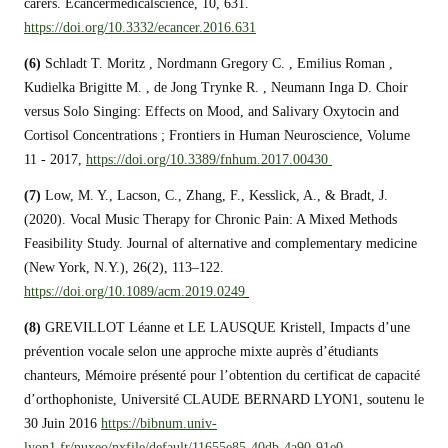
carers. Ecancermedicalscience, 10, 631.
https://doi.org/10.3332/ecancer.2016.631
(6)
Schladt T. Moritz , Nordmann Gregory C. , Emilius Roman ,
Kudielka Brigitte M. , de Jong Trynke R. , Neumann Inga D. Choir
versus Solo Singing: Effects on Mood, and Salivary Oxytocin and
Cortisol Concentrations ; Frontiers in Human Neuroscience, Volume
11 - 2017,
https://doi.org/10.3389/fnhum.2017.00430
(7)
Low, M. Y., Lacson, C., Zhang, F., Kesslick, A., & Bradt, J.
(2020). Vocal Music Therapy for Chronic Pain: A Mixed Methods
Feasibility Study. Journal of alternative and complementary medicine
(New York, N.Y.), 26(2), 113–122.
https://doi.org/10.1089/acm.201
9.0249
(8)
GREVILLOT Léanne et LE LAUSQUE Kristell, Impacts d’une
prévention vocale selon une approche mixte auprès d’étudiants
chanteurs, Mémoire présenté pour l’obtention du certificat de capacité
d’orthophoniste, Université CLAUDE BERNARD LYON1, soutenu le
30 Juin 2016
https://bibnum.univ-
lyon1.fr/nuxeo/nxfile/default/11655e85-40db-4a90-91e0-