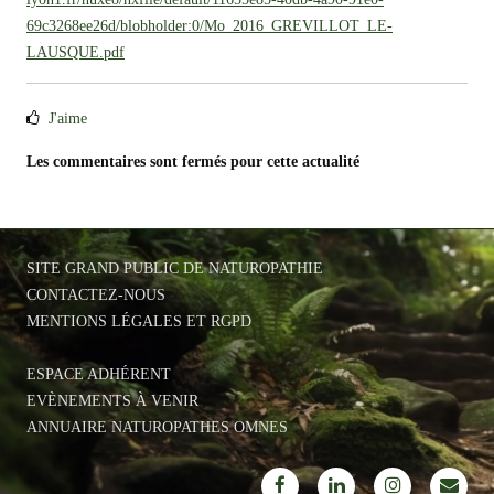
69c3268ee26d/blobholder:0/Mo_2016_GREVILLOT_LE-
LAUSQUE.pdf
J'aime
Les commentaires sont fermés pour cette actualité
SITE GRAND PUBLIC DE NATUROPATHIE
CONTACTEZ-NOUS
MENTIONS LÉGALES ET RGPD
ESPACE ADHÉRENT
EVÈNEMENTS À VENIR
ANNUAIRE NATUROPATHES OMNES