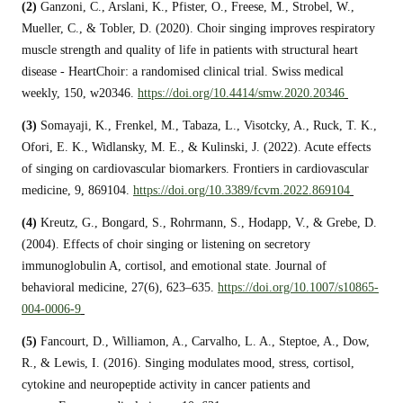
(2)
Ganzoni, C., Arslani, K., Pfister, O., Freese, M., Strobel, W.,
Mueller, C., & Tobler, D. (2020). Choir singing improves respiratory
muscle strength and quality of life in patients with structural heart
disease - HeartChoir: a randomised clinical trial. Swiss medical
weekly, 150, w20346.
https://doi.org/10.4414/smw.2020.20346
(3)
Somayaji, K., Frenkel, M., Tabaza, L., Visotcky, A., Ruck, T. K.,
Ofori, E. K., Widlansky, M. E., & Kulinski, J. (2022). Acute effects
of singing on cardiovascular biomarkers. Frontiers in cardiovascular
medicine, 9, 869104.
https://doi.org/10.3389/fcvm.2022.869104
(4)
Kreutz, G., Bongard, S., Rohrmann, S., Hodapp, V., & Grebe, D.
(2004). Effects of choir singing or listening on secretory
immunoglobulin A, cortisol, and emotional state. Journal of
behavioral medicine, 27(6), 623–635.
https://doi.org/10.1007/s10865-
004-0006-9
(5)
Fancourt, D., Williamon, A., Carvalho, L. A., Steptoe, A., Dow,
R., & Lewis, I. (2016). Singing modulates mood, stress, cortisol,
cytokine and neuropeptide activity in cancer patients and