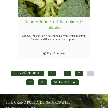
Une nouvelle étude sur l'alimentation et les
allergies
L'INSERM vient de publier une nouvelle étude montrant
l'impact bénéfique de certains composés...
Il y a 3 années
PRÉCÉDENT
1
...
6
7
8
9
10
SUIVANT
SITE GRAND PUBLIC DE NATUROPATHIE