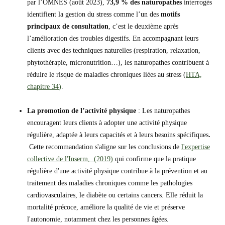
par l’OMNES (août 2023),
73,9 % des naturopathes
interrogés
identifient la gestion du stress comme l’un des
motif
s
principaux
de consultation
, c’est le deuxième après
l’amélioration des troubles digestifs. En accompagnant leurs
clients avec des techniques naturelles (respiration, relaxation,
phytothérapie, micronutrition…), les naturopathes contribuent à
réduire le risque de maladies chroniques liées au stress (
HTA,
chapitre 34
)
.
La promotion de l’activité physique
: Les naturopathes
encouragent leurs clients à adopter une activité physique
régulière, adaptée à leurs capacités et à leurs besoins spécifiques
.
Cette recommandation s'aligne sur les conclusions de
l'expertise
collective de l'In
s
erm
,
(2019)
qui confirme que la pratique
régulière d'une activité physique contribue à la prévention et au
traitement des maladies chroniques comme les pathologies
cardiovasculaires, le diabète ou certains cancers. Elle réduit la
mortalité précoce, améliore la qualité de vie et préserve
l'autonomie, notamment chez les personnes âgées.