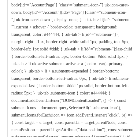
body[id*="AccountPage"] [class^="submenu-icon-"].uk-icon-caret-
down, body[id^="Account"][id$="Page"] [class^="submenu-icon-
"].uk-icon-caret-down { display: none; } .uk-tab > li[id^="submenu-
"].current > a:hover { border-color: transparent; background:
transparent; color: #444444; } .uk-tab > li[id^="submenu-"] {
margin-right: -1px; border-right: white solid 1px; padding-top: 5px;
border-left: 1px solid #ddd; } .uk-tab > li[id^="submenu-"]:last-child
{ border-bottom-left-radius: 5px; border-bottom: #ddd solid 1px; }
.uk-tab > li.uk-active.submenu-active > a { color: var(--primary-
color); } .uk-tab > li > a.submenu-expended { border-bottom:
transparent; border-bottom-left-radius: 0px; } .uk-tab > li.submenu-
expended-last { border-bottom: #ddd 1px solid; border-bottom-left-
radius: 5px; } .uk-tab .submenu-icon { color: #444444; }
document.addEventListener("DOMContentLoaded", () => { const
submenuIcons = document.querySelectorAll(".submenu-icon");
submenuIcons.forEach(icon => icon.addEventListener("click", (e) =>
{ const target = e.target; const parentLi = target.parentNode; const
menuPosition = parentLi.getAttribute("data-position"); const submenu