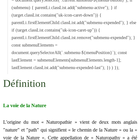
= document.querySelector(`.current.submenu-${menuPosition}`); if
(submenu) { parentLi.classList.add("submenu-active"); } if
(target.classList.contains("uk-icon-caret-down")) {
parentLi.firstElementChild.classList.add("submenu-expended"); } else
if (target.classList.contains("uk-icon-caret-up")) {
parentLi.firstElementChild.classList.remove("submenu-expended"); }
const submenuElements =
document.querySelectorAll(`.submenu-${menuPosition}`); const
lastElement = submenuElements[submenuElements.length-1];
lastElement.classList.add("submenu-expended-last"); }) ) });
Définition
La voie de la Nature
L'origine du mot « Naturopathie » vient de deux mots anglais
"nature" et "path" qui signifient « le chemin de la Nature » ou la «
voie de la Nature ». Cette appellation de « Naturopathy » a été