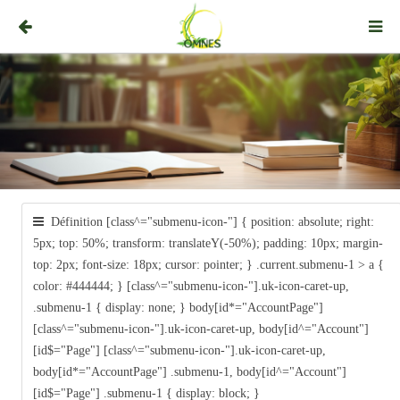
Définition [class^="submenu-icon-"] { position: absolute; right:
5px; top: 50%; transform: translateY(-50%); padding: 10px; margin-
top: 2px; font-size: 18px; cursor: pointer; } .current.submenu-1 > a {
color: #444444; } [class^="submenu-icon-"].uk-icon-caret-up,
.submenu-1 { display: none; } body[id*="AccountPage"]
[class^="submenu-icon-"].uk-icon-caret-up, body[id^="Account"]
[id$="Page"] [class^="submenu-icon-"].uk-icon-caret-up,
body[id*="AccountPage"] .submenu-1, body[id^="Account"]
[id$="Page"] .submenu-1 { display: block; }