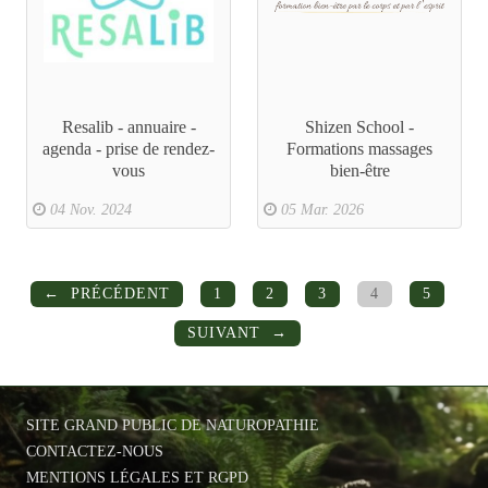
Resalib - annuaire -
Shizen School -
agenda - prise de rendez-
Formations massages
vous
bien-être
04 Nov. 2024
05 Mar. 2026
PRÉCÉDENT
1
2
3
4
5
SUIVANT
SITE GRAND PUBLIC DE NATUROPATHIE
CONTACTEZ-NOUS
MENTIONS LÉGALES ET RGPD