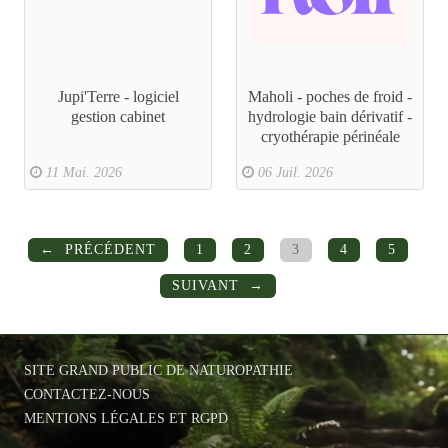
Jupi'Terre - logiciel
Maholi - poches de froid -
gestion cabinet
hydrologie bain dérivatif -
cryothérapie périnéale
11 Mai. 2026
06 Juil. 2026
PRÉCÉDENT
1
2
3
4
5
SUIVANT
SITE GRAND PUBLIC DE NATUROPATHIE
CONTACTEZ-NOUS
MENTIONS LÉGALES ET RGPD