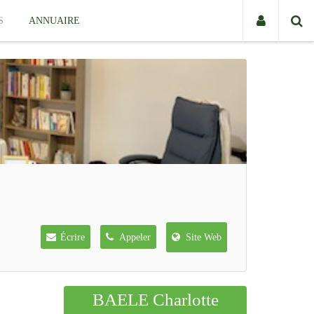
S
ANNUAIRE
Écrire
Appeler
Site Web
BAELE Charlotte