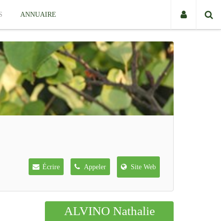
S
ANNUAIRE
Écrire
Appeler
Site Web
ALVINO Nathalie