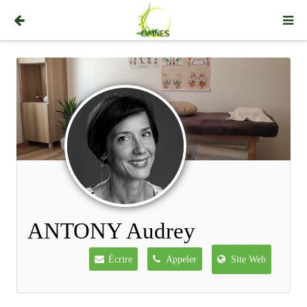
ANTONY Audrey
Écrire
Appeler
Site Web