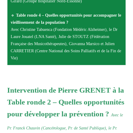
Girard (Groupe hospitalier Nord-Essonne)
🔹
Table ronde 4 – Quelles opportunités pour accompagner le
vieillissement de la population ?
Avec Christine Tabuenca (Fondation Médéric Alzheimer), le Dr
Laure Jouatel (LNA Santé), Julie de STOUTZ (Fédération
Française des Musicothérapeutes), Giovanna Marsico et Julien
CARRETIER (Centre National des Soins Palliatifs et de la Fin de
Vie)
Intervention de Pierre GRENET à la
Table ronde 2 – Quelles opportunités
pour développer la prévention ?
Avec le
Pr. Franck Chauvin (Cancérologue, Pr. de Santé Publique), le Pr.