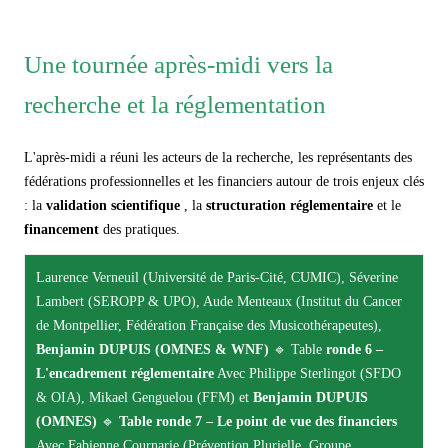
Une tournée après-midi vers la
recherche et la réglementation
L'après-midi a réuni les acteurs de la recherche, les représentants des
fédérations professionnelles et les financiers autour de trois enjeux clés
: la
validation scientifique
, la
structuration réglementaire
et le
financement
des pratiques.
Laurence Verneuil (Université de Paris-Cité, CUMIC), Séverine
Lambert (SEROPP & UPO), Aude Menteaux (Institut du Cancer
de Montpellier, Fédération Française des Musicothérapeutes),
Benjamin DUPUIS (OMNES & WNF)
🔹
Table
ronde
6 –
L'encadrement réglementaire
Avec Philippe Sterlingot (SFDO
& OIA), Mikael Genguelou (FFM) et
Benjamin DUPUIS
(OMNES)
🔹
Table ronde 7 – Le point de vue des financiers
Avec Fabienne Cournarie (Prévention Plurielle, Groupe