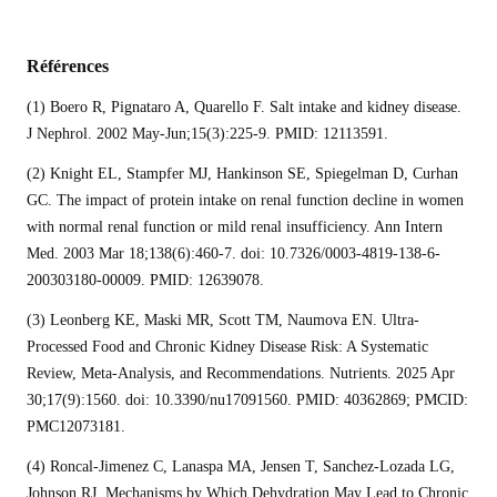
Références
(1)
Boero R, Pignataro A, Quarello F. Salt intake and kidney disease.
J Nephrol. 2002 May-Jun;15(3):225-9. PMID: 12113591.
(2)
Knight EL, Stampfer MJ, Hankinson SE, Spiegelman D, Curhan
GC. The impact of protein intake on renal function decline in women
with normal renal function or mild renal insufficiency. Ann Intern
Med. 2003 Mar 18;138(6):460-7. doi: 10.7326/0003-4819-138-6-
200303180-00009. PMID: 12639078.
(3)
Leonberg KE, Maski MR, Scott TM, Naumova EN. Ultra-
Processed Food and Chronic Kidney Disease Risk: A Systematic
Review, Meta-Analysis, and Recommendations.
Nutrients. 2025 Apr
30;17(9):1560. doi: 10.3390/nu17091560. PMID: 40362869; PMCID:
PMC12073181.
(4) Roncal-Jimenez C, Lanaspa MA, Jensen T, Sanchez-Lozada LG,
Johnson RJ.
Mechanisms by Which Dehydration May Lead to Chronic