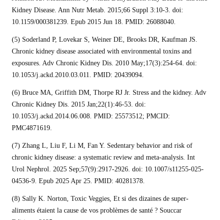
Kidney Disease. Ann Nutr Metab. 2015;66 Suppl 3:10-3. doi:
10.1159/000381239. Epub 2015 Jun 18. PMID: 26088040.
(5)
Soderland P, Lovekar S, Weiner DE, Brooks DR, Kaufman JS.
Chronic kidney disease associated with environmental toxins and
exposures. Adv Chronic Kidney Dis. 2010 May;17(3):254-64. doi:
10.1053/j.ackd.2010.03.011. PMID: 20439094.
(6)
Bruce MA, Griffith DM, Thorpe RJ Jr.
Stress and the kidney.
Adv
Chronic Kidney Dis. 2015 Jan;22(1):46-53. doi:
10.1053/j.ackd.2014.06.008. PMID: 25573512; PMCID:
PMC4871619.
(7)
Zhang L, Liu F, Li M, Fan Y. Sedentary behavior and risk of
chronic kidney disease: a systematic review and meta-analysis.
Int
Urol Nephrol. 2025 Sep;57(9):2917-2926. doi: 10.1007/s11255-025-
04536-9. Epub 2025 Apr 25. PMID: 40281378.
(8) Sally K. Norton, Toxic Veggies, Et si des dizaines de super-
aliments étaient la cause de vos problèmes de santé ? Souccar