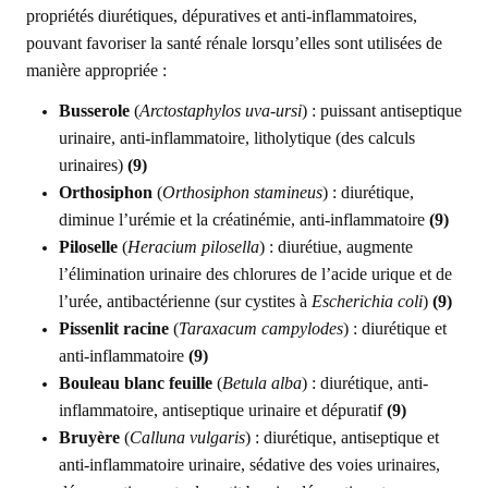
propriétés diurétiques, dépuratives et anti-inflammatoires,
pouvant favoriser la santé rénale lorsqu’elles sont utilisées de
manière appropriée :
Busserole
(
Arctostaphylos uva-ursi
) : puissant antiseptique
urinaire, anti-inflammatoire, litholytique (des calculs
urinaires)
(9)
Orthosiphon
(
Orthosiphon stamineus
) : diurétique,
diminue l’urémie et la créatinémie, anti-inflammatoire
(9)
Piloselle
(
Heracium pilosella
) : diurétiue, augmente
l’élimination urinaire des chlorures de l’acide urique et de
l’urée, antibactérienne (sur cystites à
Escherichia coli
)
(9)
Pissenlit racine
(
Taraxacum campylodes
) : diurétique et
anti-inflammatoire
(9)
Bouleau blanc feuille
(
Betula alba
) : diurétique, anti-
inflammatoire, antiseptique urinaire et dépuratif
(9)
Bruyère
(
Calluna vulgaris
) : diurétique, antiseptique et
anti-inflammatoire urinaire, sédative des voies urinaires,