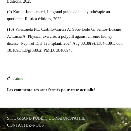
Editions, 2025
(9) Karine Jacquemard, Le grand guide de la phytothérapie au
quotidien, Rustica éditions, 2022
(10)
Valenzuela PL, Castillo-García A, Saco-Ledo G, Santos-Lozano
A, Lucia A. Physical exercise: a polypill against chronic kidney
disease.
Nephrol Dial Transplant. 2024 Aug 30;39(9):1384-1391. doi:
10.1093/ndt/gfae062. PMID: 38460948.
J'aime
Les commentaires sont fermés pour cette actualité
SITE GRAND PUBLIC DE NATUROPATHIE
CONTACTEZ-NOUS