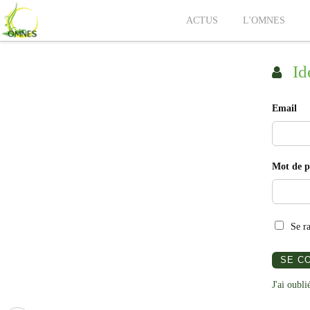
ACTUS
L'OMNES
Ide
Email
Mot de p
Se r
J'ai oubl